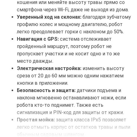
кошения или меняйте высоту травы прямо со
смартфона через Wi-Fi, даже не выходя из дома.
Уверенный ход на склонах:
благодаря зубчатому
профилю колес и мощному двигателю, робот
легко преодолевает горки с наклоном до 50%.
Навигация с GPS:
система отслеживает
пройденный маршрут, поэтому робот не
пропускает участки и не косит одно и то же
место дважды.
Электрическая настройка:
изменить высоту
среза от 20 до 60 мм можно одним нажатием
кнопки в приложении.
Безопасность и защита:
датчики подъема и
наклона мгновенно останавливают ножи, если
робота кто-то поднимет. Также есть
сигнализация и PIN-код для защиты от кражи.
Простая мойка:
защита класса IPx5 позволяет
легко отмыть корпус от остатков травы и пыли
обычным садовым шлангом.