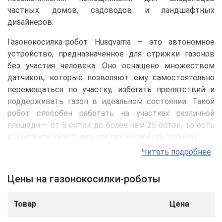
частных домов, садоводов и ландшафтных
дизайнеров.
Газонокосилка-робот Husqvarna – это автономное
устройство, предназначенное для стрижки газонов
без участия человека. Оно оснащено множеством
датчиков, которые позволяют ему самостоятельно
перемещаться по участку, избегать препятствий и
поддерживать газон в идеальном состоянии. Такой
робот способен работать на участках различной
площади – от 5 соток до более чем 25 соток, то есть
вы можете купить его для газона любого размера.
Читать подробнее
Особенности робота
газонокосилки
Цены на газонокосилки-роботы
Газонокосилки-роботы имеют ряд отличительных
характеристик:
Товар
Цена