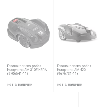
Газонокосилка-робот
Газонокосилка-робот
Husqvarna AM 310E NERA
Husqvarna AM 420
(9706541-11)
(9676731-11)
нет в наличии
нет в наличии