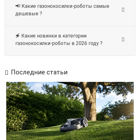
📢 Какие газонокосилки-роботы самые
Где купить газонокосилку робот
дешевые ?
husqvarna?
В интернет-магазине Hus Tools широкий ассортимент
🗲 Какие новинки в категории
самоходных моделей газонокосилок по выгодным
газонокосилки-роботы в 2026 году ?
ценам. Консультанты помогут вам определиться с
выбором, оформят гарантийное соглашение и
доставку в любой город Украины.
Последние статьи