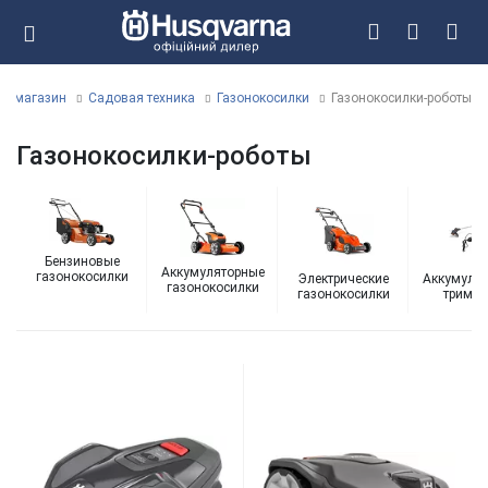
ет магазин
Садовая техника
Газонокосилки
Газонокосилки-роботы
Газонокосилки-роботы
Бензиновые
Аккумуляторные
газонокосилки
Электрические
Аккумуля
газонокосилки
газонокосилки
тримм