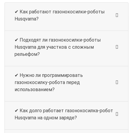
зарядки, робот самостоятельно возвращается на базу,
где проходит зарядка аккумулятора, после чего
✔ Как работают газонокосилки-роботы
возобновляет работу. Время зарядки аккумулятора
Husqvarna?
составляет от 30 до 75 минут.
3. Качество стрижки и безопасность
✔ Подходят ли газонокосилки-роботы
Газонокосилки-роботы Husqvarna имеют от 3 до 5
Husqvarna для участков с сложным
острых ножей, которые обеспечивают аккуратную и
рельефом?
ровную стрижку газона. Благодаря продуманной
системе управления, робот способен самостоятельно
обходить препятствия и продолжать работу на
✔ Нужно ли программировать
сложных участках. Высокая точность и безопасность
газонокосилку-робота перед
работы позволяют использовать робота даже в
использованием?
присутствии детей и домашних животных.
Газонокосилки-роботы Husqvarna идеально подойдут
владельцам частных домов, садоводам и
✔ Как долго работает газонокосилка-робот
профессиональным ландшафтным дизайнерам,
Husqvarna на одном заряде?
которые ценят время и хотят поддерживать газон в
идеальном состоянии без лишних усилий.