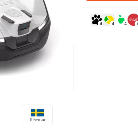
4
4
4
Швеция