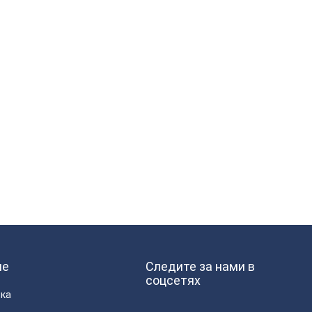
ие
Следите за нами в
соцсетях
вка