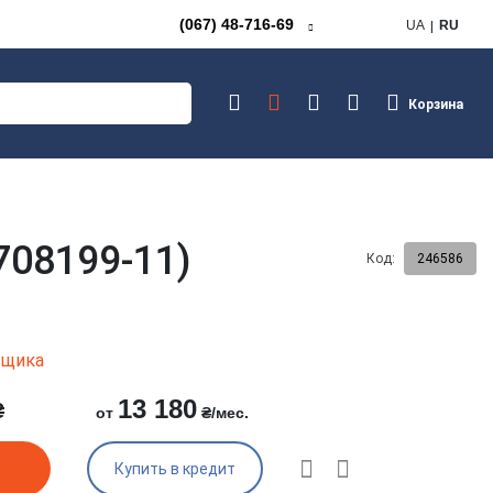
(067) 48-716-69
UA
RU
Корзина
708199-11)
Код:
246586
авщика
13 180
₴
от
₴/мес.
Купить в кредит