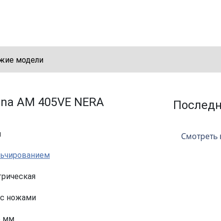
жие модели
rna AM 405VE NERA
Послед
м
Смотреть 
льчированием
трическая
 с ножами
5 мм