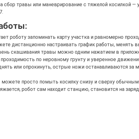
а сбор травы или маневрирование с тяжелой косилкой — 
7.
аботы:
ет роботу запоминать карту участка и равномерно проход
жете дистанционно настраивать график работы, менять в
ень скашивания травы можно одним нажатием в приложен
проходимость по неровному грунту и уверенное движение 
днять или опрокинуть, острые ножи останавливаются за 
ы можете просто помыть косилку снизу и сверху обычны
яжается, робот сам находит станцию, становится на заряд