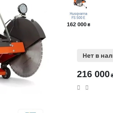
Husqvarna
FS 500 E
162 000
₴
Нет в на
216 000