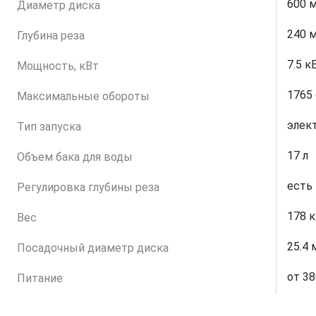
600 
Диаметр диска
240 
Глубина реза
7.5 к
Мощность, кВт
1765
Максимальные обороты
элек
Тип запуска
17 л
Объем бака для воды
есть
Регулировка глубины реза
178 к
Вес
25.4
Посадочный диаметр диска
от 38
Питание