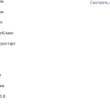
мм
Смотреть 
мм
Вт
 об/мин
тростарт
г
 мм
0 В