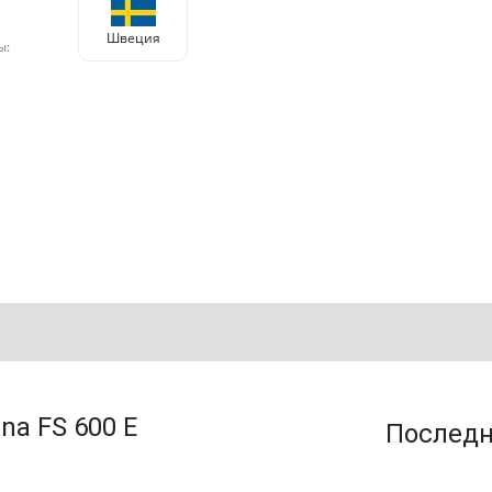
Швеция
ы:
na FS 600 E
Послед