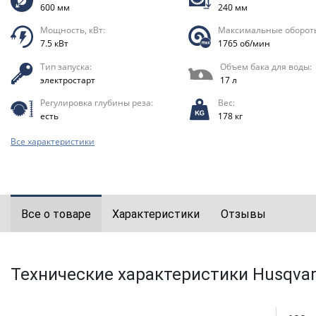
600 мм
240 мм
Мощность, кВт:
Максимальные оборот
7.5 кВт
1765 об/мин
Тип запуска:
Объем бака для воды:
электростарт
17 л
Регулировка глубины реза:
Вес:
есть
178 кг
Все характеристики
Все о товаре
Характеристики
Отзывы
Технические характеристики Husqvar