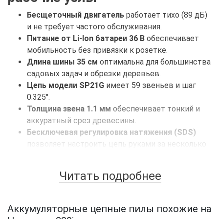
Бесщеточный двигатель
работает тихо (89 дБ)
и не требует частого обслуживания.
Питание от Li-Ion батареи 36 В
обеспечивает
мобильность без привязки к розетке.
Длина шины 35 см
оптимальна для большинства
садовых задач и обрезки деревьев.
Цепь модели SP21G
имеет 59 звеньев и шаг
0.325".
Толщина звена 1.1 мм
обеспечивает тонкий и
аккуратный срез древесины.
Бесключевая регулировка натяжения (SDS)
позволяет настроить цепь руками за несколько
секунд.
Автоматическая система смазки
с баком на 0.2
Читать подробнее
л самостоятельно смазывает режущую часть.
Индикатор уровня масла
помогает вовремя
заметить, когда жидкость в картере
Аккумуляторные цепные пилы похожие на
заканчивается.