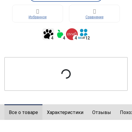
Избранное
Сравнение
4
4
4
12
Все о товаре
Характеристики
Отзывы
Похо