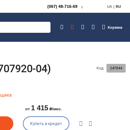
(067) 48-716-69
UA
RU
Корзина
707920-04)
Код:
247844
авщика
1 415
от
₴/мес.
Купить в кредит