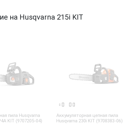
 на Husqvarna 215i KIT
ная пила Husqvarna
Аккумуляторная цепная пила
P4A KIT (9707205-04)
Husqvarna 230i KIT (9708383-06)