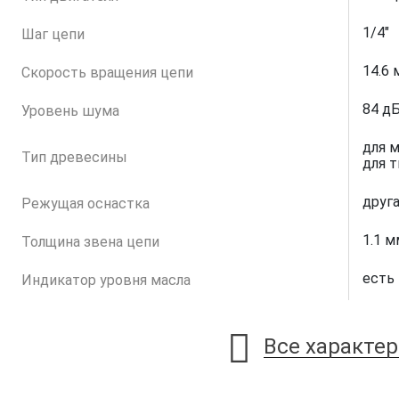
1/4"
Шаг цепи
14.6 
Скорость вращения цепи
84 д
Уровень шума
для 
Тип древесины
для 
друг
Режущая оснастка
1.1 м
Толщина звена цепи
есть
Индикатор уровня масла
Все характе