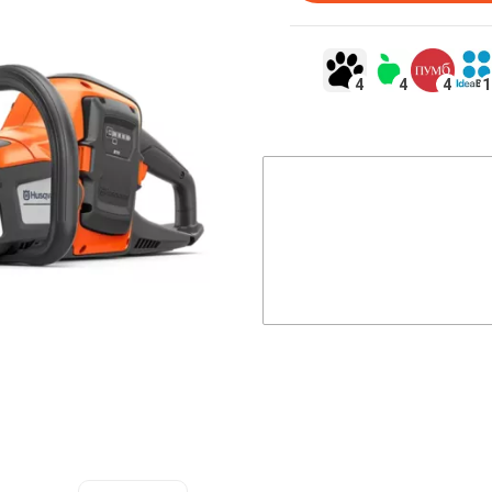
4
4
4
1