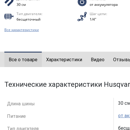
30 см
от аккумулятора
Тип двигателя:
Шаг цепи:
бесщеточный
1/4"
Все характеристики
Все о товаре
Характеристики
Видео
Отзыв
Технические характеристики Husqvarn
30 с
Длина шины
от а
Питание
бесщ
Тип двигателя