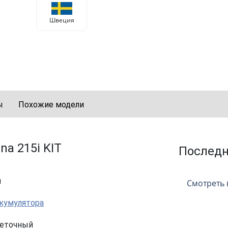
Швеция
ы
Похожие модели
a 215i KIT
Послед
м
Смотреть 
ккумулятора
еточный