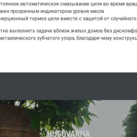
стоянное автоматическое смазывание цепи во время вра
бжен прозрачным индикатором уровня масла
нерционный тормоз цепи вместе с защитой от случайног
ртно выполнять задачи вблизи жилых домов без дискомф
еталлического зубчатого упора, благодаря чему констру