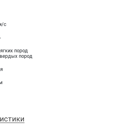
м/с
Б
мягких пород
твердых пород
ая
м
ристики