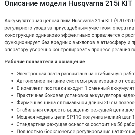
Описание модели Husqvarna 215i KIT
Аккумуляторная цепная пила Husqvarna 215i KIT (97079
регулярного ухода за приусадебным участком, операти
конструкции одинаково эффективно справляется с рас
функционирует без вредных выхлопов в атмосферу и п
оператору уверенно контролировать процесс резания п
Рабочие показатели и оснащение
Электронная плата рассчитана на стабильную раб
Автономное питание системы реализовано от совр
В комплект поставки входит 1 сменный аккумулят
Практичная боковая установка аккумулятора наде
Фирменная шина оптимальной длины 30 см позволя
Стабильная скорость вращения режущей цепи дости
Мощная модель цепи SP11G получила мелкий шаг 1/
Стандартная режущая оснастка состоит из 56 раб
Полностью бесключевое регулирование натяжения