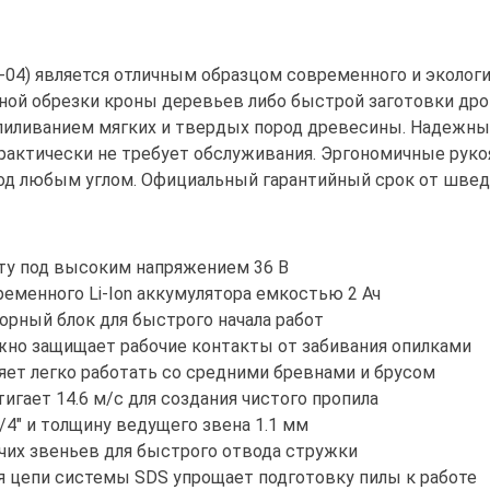
20-04) является отличным образцом современного и эколог
вной обрезки кроны деревьев либо быстрой заготовки дро
пиливанием мягких и твердых пород древесины. Надежны
рактически не требует обслуживания. Эргономичные руко
од любым углом. Официальный гарантийный срок от швед
оту под высоким напряжением 36 В
еменного Li-Ion аккумулятора емкостью 2 Ач
орный блок для быстрого начала работ
жно защищает рабочие контакты от забивания опилками
ет легко работать со средними бревнами и брусом
гает 14.6 м/с для создания чистого пропила
4" и толщину ведущего звена 1.1 мм
очих звеньев для быстрого отвода стружки
 цепи системы SDS упрощает подготовку пилы к работе