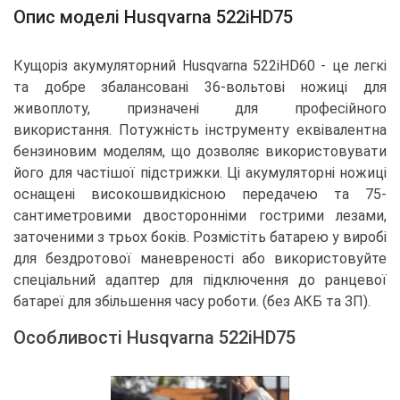
Опис моделі Husqvarna 522iHD75
Кущоріз акумуляторний Husqvarna 522iHD60 - це легкі
та добре збалансовані 36-вольтові ножиці для
живоплоту, призначені для професійного
використання. Потужність інструменту еквівалентна
бензиновим моделям, що дозволяє використовувати
його для частішої підстрижки. Ці акумуляторні ножиці
оснащені високошвидкісною передачею та 75-
сантиметровими двосторонніми гострими лезами,
заточеними з трьох боків. Розмістіть батарею у виробі
для бездротової маневреності або використовуйте
спеціальний адаптер для підключення до ранцевої
батареї для збільшення часу роботи. (без АКБ та ЗП).
Особливості Husqvarna 522iHD75