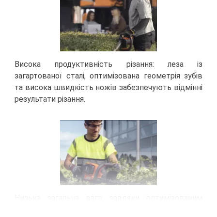
Висока продуктивність різання: леза із
загартованої сталі, оптимізована геометрія зубів
та висока швидкість ножів забезпечують відмінні
результати різання.
Низька загальна вага: завдяки оптимізованим
компонентам та легкому двигуну, ножиці легко