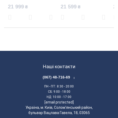
21 999
21 599
2
₴
₴
Антивібраційні амортизатори ефективно
поглинають вібрацію, знижуючи навантаження на
руки оператора.
Наші контакти
(067) 48-716-69
Оптимізований центр ваги: добре збалансовані
ПН - ПТ
: 8:30 - 20:00
ножиці забезпечують відмінну маневреність та
СБ
: 9:00 - 18:00
комфорт у використанні.
НД
: 10:00 - 17:00
[email protected]
Українa, м. Київ, Солом'янський район,
бульвар Вацлава Гавела, 18, 03065