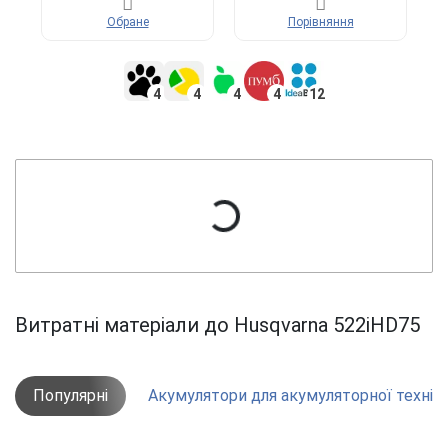
Обране
Порівняння
4
4
4
4
12
Витратні матеріали до Husqvarna 522iHD75
Популярні
Акумулятори для акумуляторної технік