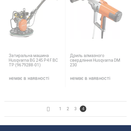
Затиральна машина
Дриль алмазного
Husqvarna BG 245 Р4 F BC
свердління Husqvarna DM
TP (9679288-01)
230
немає в наявності
немає в наявності
1
2
3
4