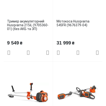
Тример акумуляторний
Мотокоса Husqvarna
Husqvarna 215iL (9705360-
545FR (9676379-04)
01) (без АКБ та ЗП)
9 549
31 999
₴
₴