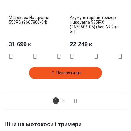
Мотокоса Husqvarna
Акумуляторний тример
553RS (9667800-04)
Husqvarna 535iRX
(9678506-05) (без АКБ та
ЗП)
31 699
22 249
₴
₴
Показати ще
1
2
Ціни на мотокоси і тримери