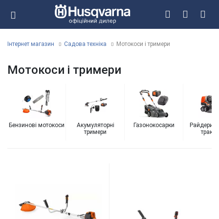
Інтернет магазин
Садова техніка
Мотокоси і тримери
Мотокоси і тримери
Бензинові мотокоси
Акумуляторні
Газонокосарки
Райдери і 
тримери
тракто