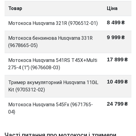
Товар
Ціна
8 499
₴
Мотокоса Husqvarna 321R (9706512-01)
9 999
₴
Мотокоса бензинова Husqvarna 331R
(9678665-05)
17 899
₴
Мотокоса Husqvarna 541RS T45X+Multi
275-4 (1") (9676608-03)
10 499
₴
Тример акумуляторний Husqvarna 110iL
Kit (9705312-02)
24 799
₴
Мотокоса Husqvarna 545Fx (9671765-
04)
Часті питання про мотокоси і тримери