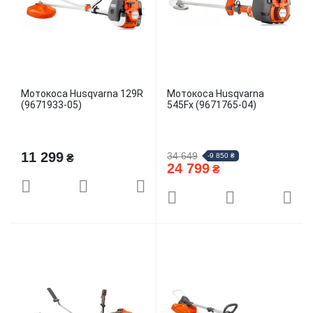
Мотокоса Husqvarna 129R
Мотокоса Husqvarna
(9671933-05)
545Fx (9671765-04)
11 299
34 649
-9 850 ₴
₴
24 799
₴