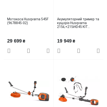
Мотокоса Husqvarna 545F
Акумуляторний тример та
(9678845-02)
кущоріз Husqvarna
215iL+215iHD45 КІТ...
29 699
19 949
₴
₴