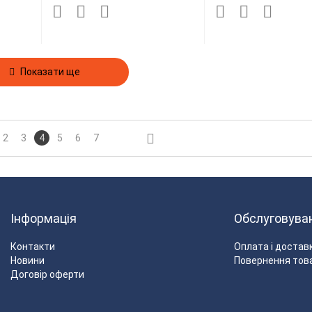
Показати ще
2
3
4
5
6
7
Інформація
Обслуговува
Контакти
Оплата і достав
Новини
Повернення тов
Договір оферти