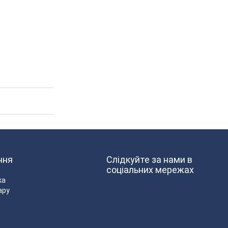
ння
Слідкуйте за нами в
соціальних мережах
ка
ару