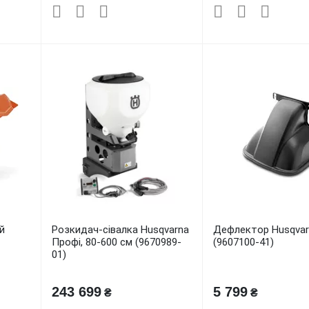
й
Розкидач-сівалка Husqvarna
Дефлектор Husqvar
Профі, 80-600 см (9670989-
(9607100-41)
01)
243 699
5 799
₴
₴