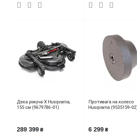
Дека ріжуча X Husqvarna,
Противага на колесо
155 см (9679786-01)
Husqvarna (9535159-02
289 399
6 299
₴
₴