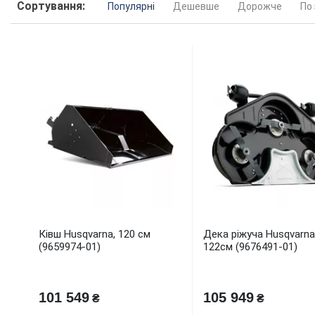
Сортування:
Популярні
Дешевше
Дорожче
По
Ківш Husqvarna, 120 см
Дека ріжуча Husqvarna
(9659974-01)
122см (9676491-01)
101 549
105 949
₴
₴