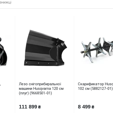
 знижці
,
Лезо снігоприбиральної
Скарификатор Husq
машини Husqvarna 120 см
102 см (5882127-01)
(плуг) (9668501-01)
111 899
8 499
₴
₴