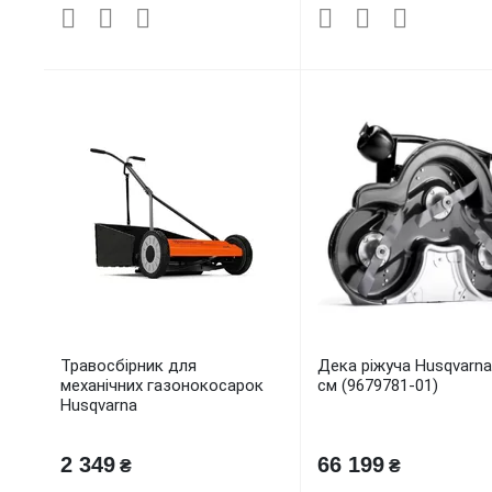
Травосбірник для
Дека ріжуча Husqvarna
механічних газонокосарок
см (9679781-01)
Husqvarna
2 349
66 199
₴
₴