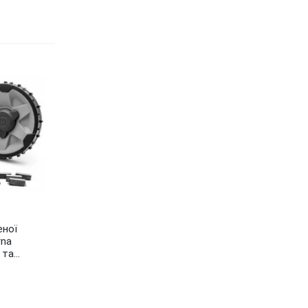
еної
rna
та...