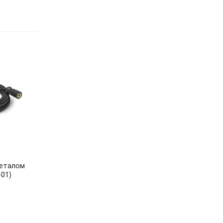
металом
-01)