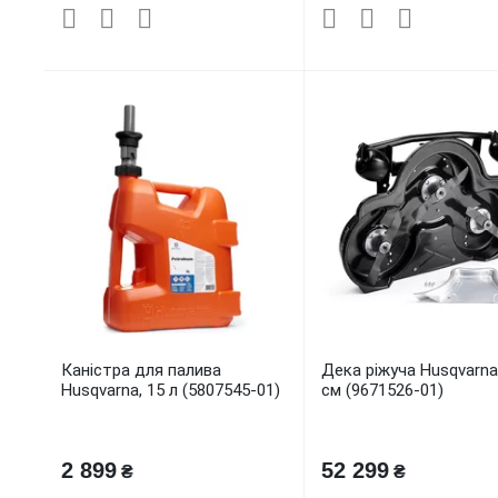
Каністра для палива
Дека ріжуча Husqvarna
Husqvarna, 15 л (5807545-01)
см (9671526-01)
2 899
52 299
₴
₴