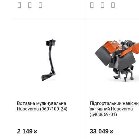
Вставка мульчувальна
Підгортальник навісни
Husqvarna (9607100-24)
активний Husqvarna
(5903659-01)
2 149
33 049
₴
₴