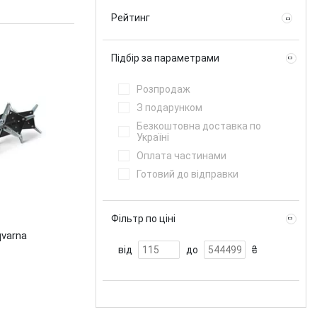
Рейтинг
Підбір за параметрами
Розпродаж
З подарунком
Безкоштовна доставка по
Україні
Оплата частинами
Готовий до відправки
Фільтр по ціні
varna
від
до
₴