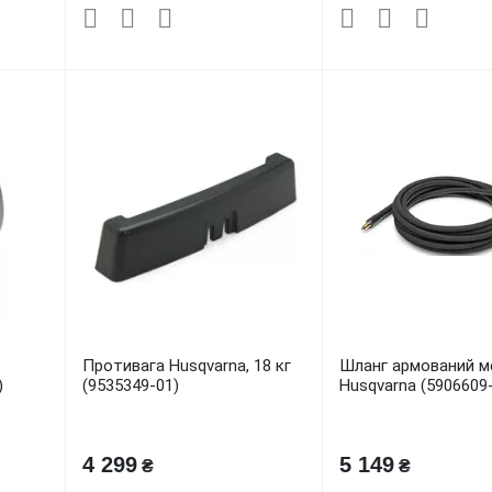
Противага Husqvarna, 18 кг
Шланг армований 
)
(9535349-01)
Husqvarna (5906609
4 299
5 149
₴
₴