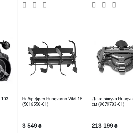
 103
Набір фрез Husqvarna WM-15
Дека ріжуча Husqva
(5016556-01)
см (9679783-01)
3 549
213 199
₴
₴