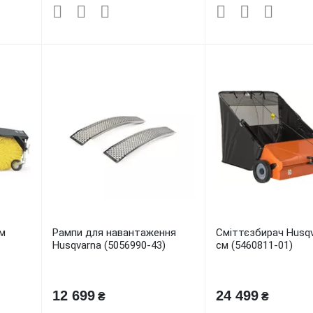
см
Рампи для навантаження
Сміттєзбирач Husqv
Husqvarna (5056990-43)
см (5460811-01)
12 699
24 499
₴
₴