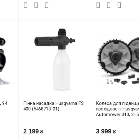
, 94
Пінна насадка Husqvarna FS
Колеса для підвищ
400 (5468718-01)
прохідності Husqva
Automower 310, 315 
2 199
3 999
₴
₴